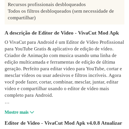
Recursos profissionais desbloqueados

Todos os filtros desbloqueados (sem necessidade de 
compartilhar)
A descrição de Editor de Video - VivaCut Mod Apk
O VivaCut para Android é um Editor de Vídeo Profissional
para YouTube Gratis & aplicativo de edição de vídeo.
Criador de Animação com musica usando uma linha de
edição multicamada e ferramentas de edição de última
geração. Perfeito para editar video para YouTube, cortar e
mesclar vídeos ou usar adesivos e filtros incríveis. Agora
você pode fazer, cortar, combinar, mesclar, juntar, editar
video e compartilhar usando o editor de vídeo mais
completo para Android.
O VivaCut é um Criador de Animação Profissional com
Mostre mais
transições de vídeo estilo filme e efeitos de vídeo: Vários
VHS exclusivos, efeitos de 3d vaporwave, filtros retrô e
Editor de Video - VivaCut Mod Apk v4.0.8 Atualizar
ferramentas de edição fazem seu clipe se destacar.