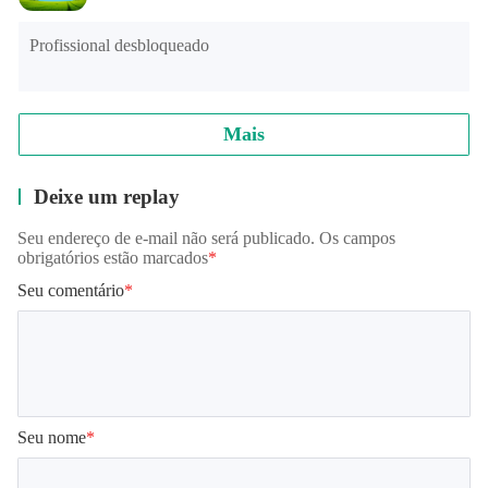
a renovação automática seja desligada pelo menos 24
Profissional desbloqueado
horas antes do final do período atual.
- Sua conta será cobrada para renovação dentro de 24
horas antes do final do período atual.
Mais
Deixe um replay
Seu endereço de e-mail não será publicado. Os campos
obrigatórios estão marcados
*
Seu comentário
*
Seu nome
*