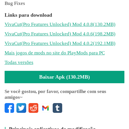
Bug Fixes
Editor de vídeo profissional
Links para download
- Multicamada: uma linha de edição elegante, intuitiva e
VivaCut
(Pro Features Unlocked)
Mod 4.0.8(130.2MB)
expandida para maior precisão
- Texto: escolha entre uma variedade de fontes, emojis,
VivaCut
(Pro Features Unlocked)
Mod 4.0.6(198.2MB)
sombras, cores e opacidade
VivaCut
(Pro Features Unlocked)
Mod 4.0.2(192.1MB)
- Transição: faça seus vídeos parecerem profissionais
usando nossas transições de video
Mais jogos de mods no site do PlayMods para PC
- Filtros: editar vídeos exclusivamente com filtros
Todas versões
ajustáveis
- Efeitos: editar video gracioso com glitch efeitos para
Baixar Apk (130.2MB)
videos
- Música: combinar video com música ou adicionar uma
Se você gostou, por favor, compartilhe com seus
trilha sonora ao seu vídeo
amigos~
Aplicativo de edição de vídeo
- Editar video gracioso com música. O melhor editor de
vídeo portugues com fotos, músicas e efeitos.
- Juntar videos em um só, cortar video e editar. Aplicativo