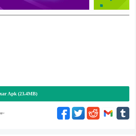
xar Apk (23.4MB)
os~