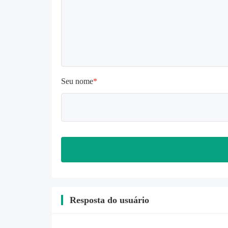
novamente

Verifique se a memória do telefone 
é suficiente, caso contrário, limpe a 
memória do telefone primeiro e 
tente instalar novamente
Seu nome
*
Resposta do usuário