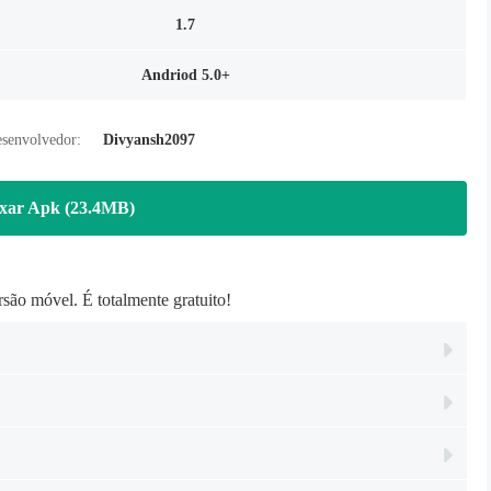
1.7
Andriod 5.0+
senvolvedor:
Divyansh2097
xar Apk (23.4MB)
o móvel. É totalmente gratuito!