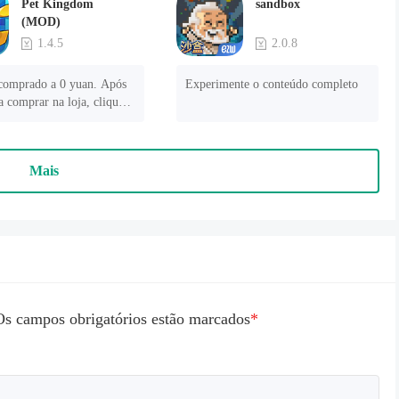
Pet Kingdom
sandbox
(MOD)
1.4.5
2.0.8
comprado a 0 yuan. Após 
Experimente o conteúdo completo
a comprar na loja, clique 
onar pagamento" para ter 
Mais
Os campos obrigatórios estão marcados
*