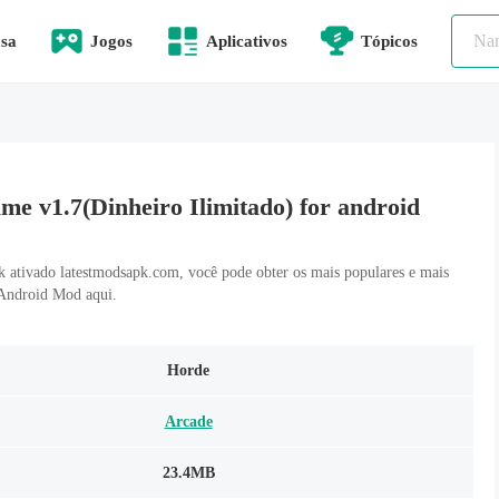
sa
Jogos
Aplicativos
Tópicos
e v1.7(Dinheiro Ilimitado) for android
tivado latestmodsapk.com, você pode obter os mais populares e mais
o Android Mod aqui.
Horde
Arcade
23.4MB