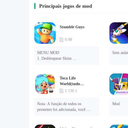
Principais jogos de mod
Stumble Guys
0.98
MENU MOD 

Sem anún
1. Desbloquear Skins 

2. Desbloquear Emotes 

3. Desbloquear Variantes 

4. Desbloquear Animações 

Toca Life
5. Desbloquear Passos 

World(tudo
6. Nível 

desbloqueado)
1.136.1
7. Câmera 

8. Sem ANÚNCIOS 

Nota: A função de todos os 
Mod
NOTA: Algumas funções podem 
presentes foi adicionada, você 
não funcionar
precisa desinstalar e reinstalar o 
jogo para experimentar esta função.

menu mod
