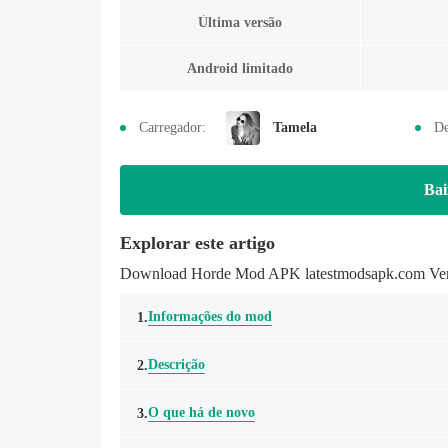
Última versão
Android limitado
Carregador:
Tamela
De
Bai
Explorar este artigo
Download Horde Mod APK latestmodsapk.com Versã
Informações do mod
1.
Descrição
2.
O que há de novo
3.