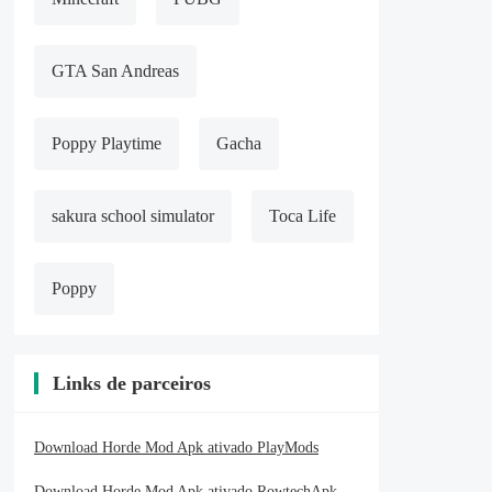
GTA San Andreas
Poppy Playtime
Gacha
sakura school simulator
Toca Life
Poppy
Links de parceiros
Download Horde Mod Apk ativado PlayMods
Download Horde Mod Apk ativado RowtechApk