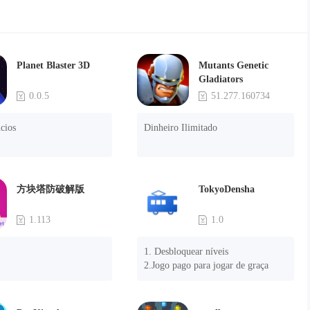
Planet Blaster 3D
Mutants Genetic
Gladiators
0.0.5
51.277.160734
cios
Dinheiro Ilimitado
方块塔防破解版
TokyoDensha
1.113
1.0
1. Desbloquear níveis

2.Jogo pago para jogar de graça