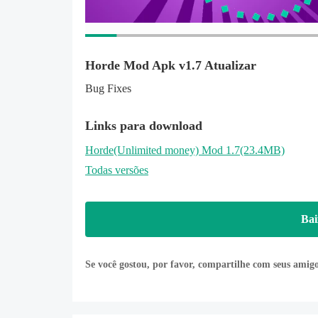
- FREE MONEY
now you can watch ads to earn more money.
Horde Mod Apk v1.7 Atualizar
**********************************
Bug Fixes
- Unlock Achievements.
- One touch control.
Links para download
- Scores based on your survival time.
Horde
(Unlimited money)
Mod 1.7(23.4MB)
- Post your scores to Google Play Leaderboards.
Todas versões
- The more you play the better you become.
Bai
Se você gostou, por favor, compartilhe com seus amig