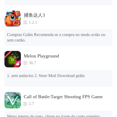
direita e você pode usar o botão de controle da janela para ver 
os presentes de anos anteriores).

捕鱼达人3
Dicas: Quando a instalação falhar, consulte as seguintes 
1.2.1
soluções

Tente baixar e instalar outra versão do jogo

Compras Grátis Recomenda-se a compra no modo avião ou 
Verifique se o mesmo jogo já existe no telefone; em caso 
sem cartão.
afirmativo, desinstale-o primeiro; ao desinstalar, o arquivo 
local será limpo; depois de desinstalar, tente instalar 
novamente

Melon Playground
Verifique se a memória do telefone é suficiente, caso 
contrário, limpe a memória do telefone primeiro e tente 
36.7
instalar novamente
1. sem anúncios 2. Store Mod Download grátis
Call of Battle:Target Shooting FPS Game
2.7
Menu interno do jogo, clique no ícone do canto superior 