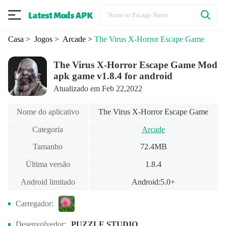
Casa
> Jogos
> Arcade
>
The Virus X-Horror Escape Game
The Virus X-Horror Escape Game Mod
apk game v1.8.4 for android
Atualizado em Feb 22,2022
Nome do aplicativo
The Virus X-Horror Escape Game
Categoria
Arcade
Tamanho
72.4MB
Última versão
1.8.4
Android limitado
Android:5.0+
Carregador:
Desenvolvedor:
PUZZLE STUDIO