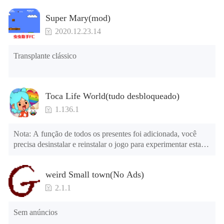
Super Mary(mod)
2020.12.23.14
Transplante clássico
Toca Life World(tudo desbloqueado)
1.136.1
Nota: A função de todos os presentes foi adicionada, você 
precisa desinstalar e reinstalar o jogo para experimentar esta 
função.

menu mod

weird Small town(No Ads)
1. O jogo está três vezes mais rápido do que antes

2. Incluindo todos os mapas (incluindo salas e móveis)

2.1.1
3. Inclua todas as funções

4. Todos os presentes estão disponíveis (você pode deslizar 
Sem anúncios
para a extrema direita na agência dos correios, há uma janela à 