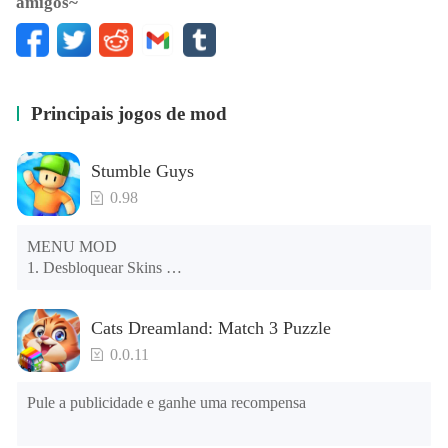
amigos~
Principais jogos de mod
Stumble Guys
0.98
MENU MOD 

1. Desbloquear Skins 

2. Desbloquear Emotes 

3. Desbloquear Variantes 

Cats Dreamland: Match 3 Puzzle
4. Desbloquear Animações 

5. Desbloquear Passos 

0.0.11
6. Nível 

7. Câmera 

Pule a publicidade e ganhe uma recompensa
8. Sem ANÚNCIOS 

NOTA: Algumas funções podem não funcionar