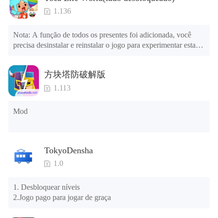
1.136
Nota: A função de todos os presentes foi adicionada, você 
precisa desinstalar e reinstalar o jogo para experimentar esta 
função.

menu mod

方块塔防破解版
1. O jogo está três vezes mais rápido do que antes

2. Incluindo todos os mapas (incluindo salas e móveis)

1.113
3. Inclua todas as funções

4. Todos os presentes estão disponíveis (você pode deslizar 
Mod
para a extrema direita na agência dos correios, há uma janela à 
direita e você pode usar o botão de controle da janela para ver 
os presentes de anos anteriores).

TokyoDensha
Dicas: Quando a instalação falhar, consulte as seguintes 
1.0
soluções

Tente baixar e instalar outra versão do jogo

1. Desbloquear níveis

Verifique se o mesmo jogo já existe no telefone; em caso 
2.Jogo pago para jogar de graça
afirmativo, desinstale-o primeiro; ao desinstalar, o arquivo 
local será limpo; depois de desinstalar, tente instalar 