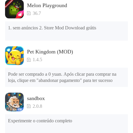
novamente

Melon Playground
Verifique se a memória do telefone é suficiente, caso 
contrário, limpe a memória do telefone primeiro e tente 
36.7
instalar novamente
1. sem anúncios 2. Store Mod Download grátis
Pet Kingdom (MOD)
1.4.5
Pode ser comprado a 0 yuan. Após clicar para comprar na 
loja, clique em "abandonar pagamento" para ter sucesso
sandbox
2.0.8
Experimente o conteúdo completo