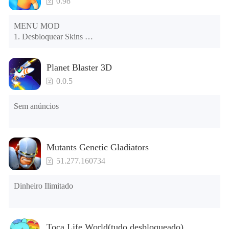
0.98
MENU MOD 

1. Desbloquear Skins 

2. Desbloquear Emotes 

3. Desbloquear Variantes 

Planet Blaster 3D
4. Desbloquear Animações 

5. Desbloquear Passos 

0.0.5
6. Nível 

7. Câmera 

Sem anúncios
8. Sem ANÚNCIOS 

NOTA: Algumas funções podem não funcionar
Mutants Genetic Gladiators
51.277.160734
Dinheiro Ilimitado
Toca Life World(tudo desbloqueado)