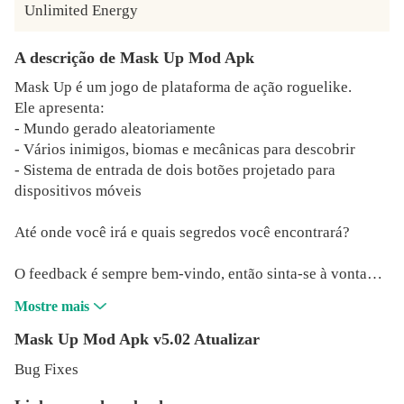
Unlimited Energy
A descrição de Mask Up Mod Apk
Mask Up é um jogo de plataforma de ação roguelike.
Ele apresenta:
- Mundo gerado aleatoriamente
- Vários inimigos, biomas e mecânicas para descobrir
- Sistema de entrada de dois botões projetado para
dispositivos móveis
Até onde você irá e quais segredos você encontrará?
O feedback é sempre bem-vindo, então sinta-se à vontade
para deixar uma avaliação ou entrar em contato comigo!
Mostre mais
Há um canal dedicado no Telegram onde publicarei
anúncios de futuras atualizações: t.me/mask_up
Mask Up Mod Apk v5.02 Atualizar
Alguém também criou uma wiki para o jogo, sinta-se à
Bug Fixes
vontade para consultá-la ou contribuir: mask-
up.fandom.com