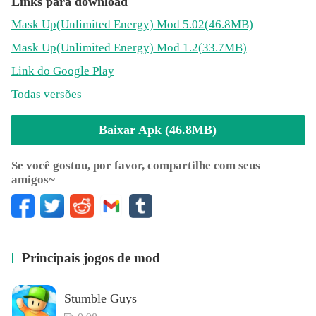
Links para download
Mask Up
(Unlimited Energy)
Mod 5.02(46.8MB)
Mask Up
(Unlimited Energy)
Mod 1.2(33.7MB)
Link do Google Play
Todas versões
Baixar Apk (46.8MB)
Se você gostou, por favor, compartilhe com seus
amigos~
Principais jogos de mod
Stumble Guys