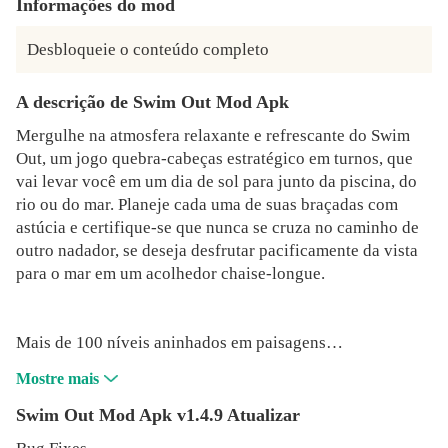
Informações do mod
Desbloqueie o conteúdo completo
A descrição de Swim Out Mod Apk
Mergulhe na atmosfera relaxante e refrescante do Swim
Out, um jogo quebra-cabeças estratégico em turnos, que
vai levar você em um dia de sol para junto da piscina, do
rio ou do mar. Planeje cada uma de suas braçadas com
astúcia e certifique-se que nunca se cruza no caminho de
outro nadador, se deseja desfrutar pacificamente da vista
para o mar em um acolhedor chaise-longue.
Mais de 100 níveis aninhados em paisagens
cuidadosamente produzidas, suavizadas pelo som de
Mostre mais
gaivotas, rãs ou salpicos de água.
• 7 capítulos combinando:
Swim Out Mod Apk v1.4.9 Atualizar
- 12 diferentes tipos de nadadores: cada um com sua