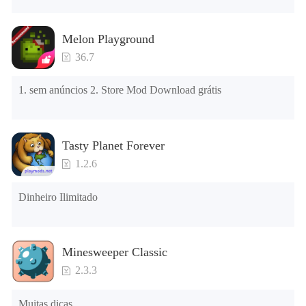
local será limpo; depois de desinstalar, tente instalar 
novamente

Melon Playground
Verifique se a memória do telefone é suficiente, caso 
contrário, limpe a memória do telefone primeiro e tente 
36.7
instalar novamente
1. sem anúncios 2. Store Mod Download grátis
Tasty Planet Forever
1.2.6
Dinheiro Ilimitado
Minesweeper Classic
2.3.3
Muitas dicas