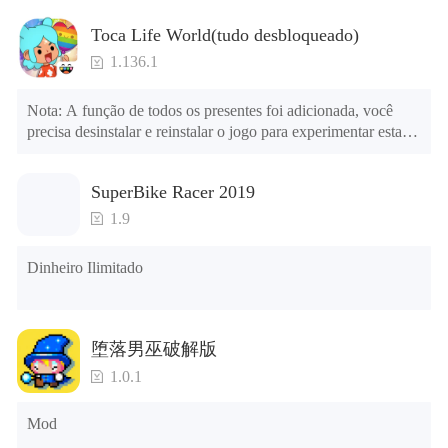
Toca Life World(tudo desbloqueado)
1.136.1
Nota: A função de todos os presentes foi adicionada, você 
precisa desinstalar e reinstalar o jogo para experimentar esta 
função.

menu mod

SuperBike Racer 2019
1. O jogo está três vezes mais rápido do que antes

2. Incluindo todos os mapas (incluindo salas e móveis)

1.9
3. Inclua todas as funções

4. Todos os presentes estão disponíveis (você pode deslizar 
Dinheiro Ilimitado
para a extrema direita na agência dos correios, há uma janela à 
direita e você pode usar o botão de controle da janela para ver 
os presentes de anos anteriores).

堕落男巫破解版
Dicas: Quando a instalação falhar, consulte as seguintes 
1.0.1
soluções

Tente baixar e instalar outra versão do jogo

Mod
Verifique se o mesmo jogo já existe no telefone; em caso 
afirmativo, desinstale-o primeiro; ao desinstalar, o arquivo 