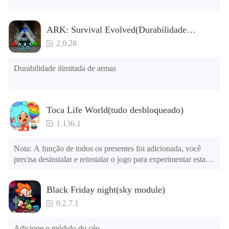
NOTA: Algumas funções podem não funcionar
ARK: Survival Evolved(Durabilidade
ilimitada de armas)
2.0.28
Durabilidade ilimitada de armas
Toca Life World(tudo desbloqueado)
1.136.1
Nota: A função de todos os presentes foi adicionada, você 
precisa desinstalar e reinstalar o jogo para experimentar esta 
função.

menu mod

Black Friday night(sky module)
1. O jogo está três vezes mais rápido do que antes

2. Incluindo todos os mapas (incluindo salas e móveis)

0.2.7.1
3. Inclua todas as funções

4. Todos os presentes estão disponíveis (você pode deslizar 
Adicione o módulo do céu.