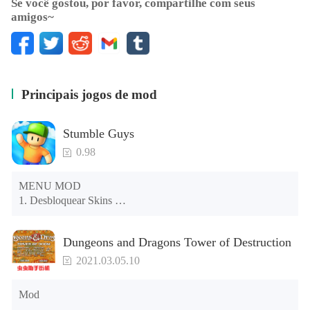
Se você gostou, por favor, compartilhe com seus
O canal de animação infantil único adorado por milhões
amigos~
de subscritores!
Brincar à "Maquilhagem da Hari", tal como qualquer
animação de maquilhagem de movimento parado popular!
Experimente novos conceitos de maquilhagem, vivendo
uma fantasia fabulosa num mundo de movimento parado
Principais jogos de mod
com uma vibração suave.
Stumble Guys
0.98
MENU MOD 

1. Desbloquear Skins 

2. Desbloquear Emotes 

3. Desbloquear Variantes 

Dungeons and Dragons Tower of Destruction
4. Desbloquear Animações 

5. Desbloquear Passos 

2021.03.05.10
6. Nível 

7. Câmera 

Mod
8. Sem ANÚNCIOS 
