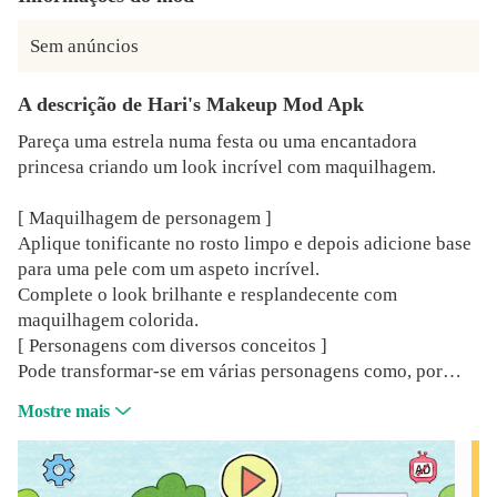
Sem anúncios
A descrição de Hari's Makeup Mod Apk
Pareça uma estrela numa festa ou uma encantadora
princesa criando um look incrível com maquilhagem.
[ Maquilhagem de personagem ]
Aplique tonificante no rosto limpo e depois adicione base
para uma pele com um aspeto incrível.
Complete o look brilhante e resplandecente com
maquilhagem colorida.
[ Personagens com diversos conceitos ]
Pode transformar-se em várias personagens como, por
exemplo, uma celebridade da TV ou uma personagem
Mostre mais
assustadora do Halloween.
[ Lentes de contacto coloridas, únicas ]
Escolha as lentes de contacto coloridas de que gosta e