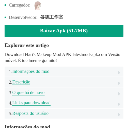
Carregador:
谷德工作室
Desenvolvedor:
Baixar Apk (51.7MB)
Explorar este artigo
Download Hari's Makeup Mod APK latestmodsapk.com Versão
móvel. É totalmente gratuito!
Informações do mod
1.
Descrição
2.
O que há de novo
3.
Links para download
4.
Resposta do usuário
5.
Informações do mod