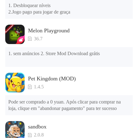
1. Desbloquear níveis

Verifique se o mesmo jogo já existe no telefone; em caso 
2.Jogo pago para jogar de graça
afirmativo, desinstale-o primeiro; ao desinstalar, o arquivo 
local será limpo; depois de desinstalar, tente instalar 
novamente

Melon Playground
Verifique se a memória do telefone é suficiente, caso 
contrário, limpe a memória do telefone primeiro e tente 
36.7
instalar novamente
1. sem anúncios 2. Store Mod Download grátis
Pet Kingdom (MOD)
1.4.5
Pode ser comprado a 0 yuan. Após clicar para comprar na 
loja, clique em "abandonar pagamento" para ter sucesso
sandbox
2.0.8