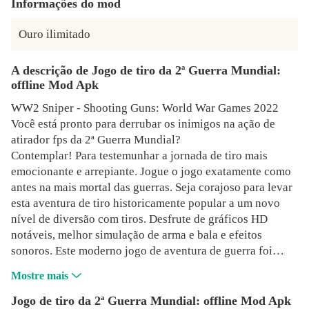
Informações do mod
Ouro ilimitado
A descrição de Jogo de tiro da 2ª Guerra Mundial:
offline Mod Apk
WW2 Sniper - Shooting Guns: World War Games 2022
Você está pronto para derrubar os inimigos na ação de
atirador fps da 2ª Guerra Mundial?
Contemplar! Para testemunhar a jornada de tiro mais
emocionante e arrepiante. Jogue o jogo exatamente como
antes na mais mortal das guerras. Seja corajoso para levar
esta aventura de tiro historicamente popular a um novo
nível de diversão com tiros. Desfrute de gráficos HD
notáveis, melhor simulação de arma e bala e efeitos
sonoros. Este moderno jogo de aventura de guerra foi
projetado para mantê-lo hipnotizado por horas de ação de
Mostre mais
tiro ao atirador. A 2ª Guerra Mundial lembra os espíritos
dos soldados imortais e a sequência de tiros inflexível.
Jogo de tiro da 2ª Guerra Mundial: offline Mod Apk