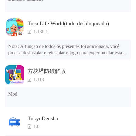
atirador no verdadeiro campo de batalha épico da história.
Equipado com armas futurísticas e armas de fogo que
podem derrubar todo o mundo de inimigos sobre eles.
Toca Life World(tudo desbloqueado)
Encontre uma posição no campo de guerra para dar a
rebatida de seus tiros de atirador em inimigos terroristas.
1.136.1
Este jogo definitivamente vai trazer suas expectativas
internas para a realidade. Este jogo de aventura de ação e
Nota: A função de todos os presentes foi adicionada, você 
tiro com armas da 2ª Guerra Mundial lhe trará a adrenalina
precisa desinstalar e reinstalar o jogo para experimentar esta 
de estar no campo de batalha real.
função.

Neste, novo jogo fps World War 2 Sniper Shooting, é tudo
menu mod

方块塔防破解版
1. O jogo está três vezes mais rápido do que antes

que você precisa para um soldado treinado equipado e
2. Incluindo todos os mapas (incluindo salas e móveis)

ação de comando. Variedade de armas de tiro poderosas e
1.113
3. Inclua todas as funções

artilharia pesada darão a você a coragem necessária para a
4. Todos os presentes estão disponíveis (você pode deslizar 
guerra. Lidere seu exército pela frente para uma vitória
Mod
para a extrema direita na agência dos correios, há uma janela à 
certa. Comande sua equipe com habilidade para garantir a
direita e você pode usar o botão de controle da janela para ver 
sobrevivência e use a estratégia para destruir o inimigo
os presentes de anos anteriores).

atacante como uma unidade. Você pode se divertir solo
TokyoDensha
ininterruptamente atirando com comandos, bem como com
Dicas: Quando a instalação falhar, consulte as seguintes 
1.0
o modo de um jogador. Este é o jogo 2022 de ação de tiro
soluções

gratuito e offline da 2ª Guerra Mundial.
Tente baixar e instalar outra versão do jogo
