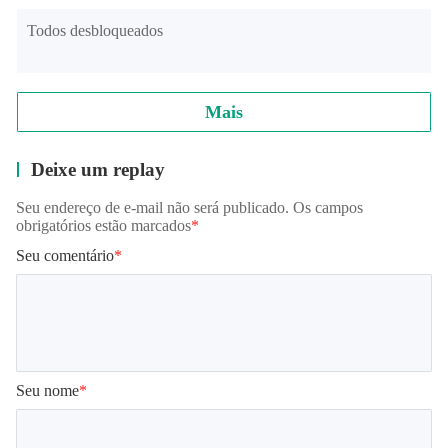
por favor encontre o jogo na lista, escolha Abrir, vá para abrir 
Todos desbloqueados
o jogo.
Mais
Deixe um replay
Seu endereço de e-mail não será publicado. Os campos
obrigatórios estão marcados
*
Seu comentário
*
Seu nome
*