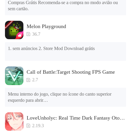
Compras Grátis Recomenda-se a compra no modo avião ou 
Verifique se o mesmo jogo já existe no telefone; em caso 
sem cartão.
afirmativo, desinstale-o primeiro; ao desinstalar, o arquivo 
local será limpo; depois de desinstalar, tente instalar 
novamente

Melon Playground
Verifique se a memória do telefone é suficiente, caso 
contrário, limpe a memória do telefone primeiro e tente 
36.7
instalar novamente
1. sem anúncios 2. Store Mod Download grátis
Call of Battle:Target Shooting FPS Game
2.7
Menu interno do jogo, clique no ícone do canto superior 
esquerdo para abrir

1. Os personagens não podem morrer

2. O uso da moeda aumentará (por favor, não compre notas, 
LoveUnholyc: Real Time Dark Fantasy Otome
as notas serão reduzidas e não podem ser usadas após o 
Romance
número negativo) [Nota] O jogo está sendo executado pela 
2.19.3
primeira vez e solicitará o nível flutuante da janela flutuante, 