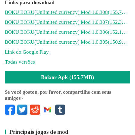
Links para download
- Crie livremente
BOKU BOKU
(Unlimited currency)
Mod 1.0.308(155.7MB)
BOKU BOKU
(Unlimited currency)
Mod 1.0.307(152.3MB)
Usando blocos, você pode construir livremente seu
BOKU BOKU
(Unlimited currency)
Mod 1.0.306(152.1MB)
mundo. De casas a escolas, restaurantes, parques
temáticos, etc. Além disso, você pode tocar piano, brincar
BOKU BOKU
(Unlimited currency)
Mod 1.0.305(150.9MB)
no balanço, fazer uma excelente refeição e, claro, ir ao
Link do Google Play
banheiro. Você pode fazer o que quiser e viver a vida de
seus sonhos no jogo.
Todas versões
Baixar Apk (155.7MB)
- Interação com objetos
Se você gostou, por favor, compartilhe com seus
E se eu dissesse que você pode interagir com os objetos
amigos~
que forem construídos no mundo? Por exemplo, você pode
usar o banheiro de verdade. Também pode dar zoom para
olhar o calendário e o relógio na parede enquanto eles
mostram datas e horas reais. Outra coisa bem legal é que a
calculadora no escritório é real, então você pode usá-la
Principais jogos de mod