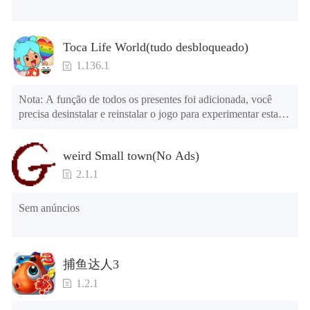
dele. Meninos, vocês gostariam de vestir um terno ou
roupa de policial? Meninas, vocês gostariam de vestir um
lindo vestido ou um uniforme escolar? Você também pode
Toca Life World(tudo desbloqueado)
se vestir como um ninja ou usar uma máscara de animal.
1.136.1
Então tire uma foto ou entre no modo multijogador para
impressionar os outros jogadores!
Nota: A função de todos os presentes foi adicionada, você 
precisa desinstalar e reinstalar o jogo para experimentar esta 
função.

- Modo multijogador
menu mod

weird Small town(No Ads)
1. O jogo está três vezes mais rápido do que antes

No modo multijogador, você pode ir ao mundo de outros
2. Incluindo todos os mapas (incluindo salas e móveis)

2.1.1
3. Inclua todas as funções

jogadores. Você pode explorar, jogar e interagir com
4. Todos os presentes estão disponíveis (você pode deslizar 
outros jogadores, como dar flores, oferecer beijos e lutar
Sem anúncios
para a extrema direita na agência dos correios, há uma janela à 
com um sabre de luz e uma arma laser. Durante o modo
direita e você pode usar o botão de controle da janela para ver 
multijogador, a comunicação através de texto e voz é
os presentes de anos anteriores).

suportada.
捕鱼达人3
Dicas: Quando a instalação falhar, consulte as seguintes 
1.2.1
soluções

Tente baixar e instalar outra versão do jogo
