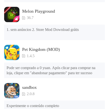
local será limpo; depois de desinstalar, tente instalar 
novamente

Melon Playground
Verifique se a memória do telefone é suficiente, caso 
contrário, limpe a memória do telefone primeiro e tente 
36.7
instalar novamente
1. sem anúncios 2. Store Mod Download grátis
Pet Kingdom (MOD)
1.4.5
Pode ser comprado a 0 yuan. Após clicar para comprar na 
loja, clique em "abandonar pagamento" para ter sucesso
sandbox
2.0.8
Experimente o conteúdo completo