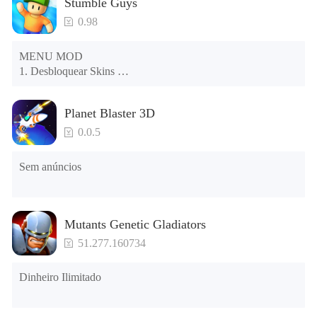
Stumble Guys
0.98
MENU MOD 

1. Desbloquear Skins 

2. Desbloquear Emotes 

3. Desbloquear Variantes 

Planet Blaster 3D
4. Desbloquear Animações 

5. Desbloquear Passos 

0.0.5
6. Nível 

7. Câmera 

Sem anúncios
8. Sem ANÚNCIOS 

NOTA: Algumas funções podem não funcionar
Mutants Genetic Gladiators
51.277.160734
Dinheiro Ilimitado