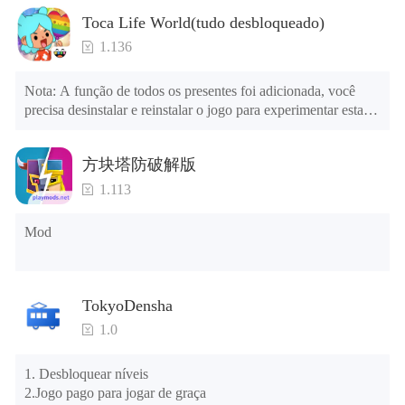
Toca Life World(tudo desbloqueado)
1.136
Nota: A função de todos os presentes foi adicionada, você 
precisa desinstalar e reinstalar o jogo para experimentar esta 
função.

menu mod

方块塔防破解版
1. O jogo está três vezes mais rápido do que antes

2. Incluindo todos os mapas (incluindo salas e móveis)

1.113
3. Inclua todas as funções

4. Todos os presentes estão disponíveis (você pode deslizar 
Mod
para a extrema direita na agência dos correios, há uma janela à 
direita e você pode usar o botão de controle da janela para ver 
os presentes de anos anteriores).

TokyoDensha
Dicas: Quando a instalação falhar, consulte as seguintes 
1.0
soluções

Tente baixar e instalar outra versão do jogo

1. Desbloquear níveis

Verifique se o mesmo jogo já existe no telefone; em caso 
2.Jogo pago para jogar de graça
afirmativo, desinstale-o primeiro; ao desinstalar, o arquivo 