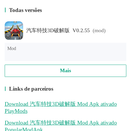
Todas versões
汽车特技3D破解版 V0.2.55
(mod)
Mod
Mais
Links de parceiros
Download 汽车特技3D破解版 Mod Apk ativado
PlayMods
Download 汽车特技3D破解版 Mod Apk ativado
PopularModApk