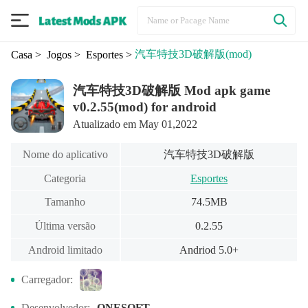
汽车特技3D破解版
(mod)
Casa
> Jogos
> Esportes
>
汽车特技3D破解版 Mod apk game
v0.2.55(mod) for android
Atualizado em May 01,2022
汽车特技3D破解版
Nome do aplicativo
Categoria
Esportes
Tamanho
74.5MB
Última versão
0.2.55
Android limitado
Andriod 5.0+
Carregador:
Desenvolvedor:
ONESOFT