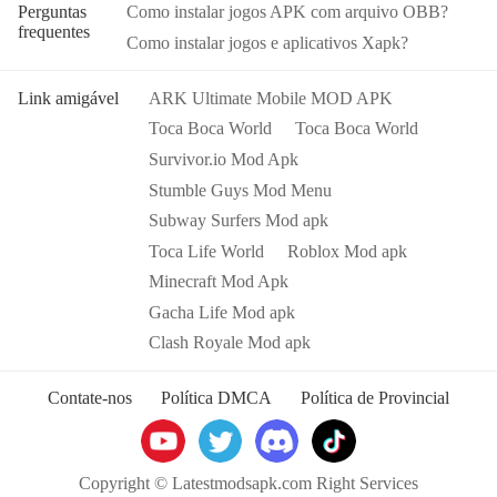
3. Inclua todas as funções

Perguntas
Como instalar jogos APK com arquivo OBB?
4. Todos os presentes estão disponíveis (você pode deslizar 
frequentes
Como instalar jogos e aplicativos Xapk?
para a extrema direita na agência dos correios, há uma janela à 
direita e você pode usar o botão de controle da janela para ver 
os presentes de anos anteriores).

Link amigável
ARK Ultimate Mobile MOD APK
Toca Boca World
Toca Boca World
Dicas: Quando a instalação falhar, consulte as seguintes 
Survivor.io Mod Apk
soluções

Tente baixar e instalar outra versão do jogo

Stumble Guys Mod Menu
Verifique se o mesmo jogo já existe no telefone; em caso 
Subway Surfers Mod apk
afirmativo, desinstale-o primeiro; ao desinstalar, o arquivo local 
Toca Life World
Roblox Mod apk
será limpo; depois de desinstalar, tente instalar novamente

Verifique se a memória do telefone é suficiente, caso contrário, 
Minecraft Mod Apk
limpe a memória do telefone primeiro e tente instalar 
Gacha Life Mod apk
novamente
Clash Royale Mod apk
Contate-nos
Política DMCA
Política de Provincial
Copyright © Latestmodsapk.com Right Services