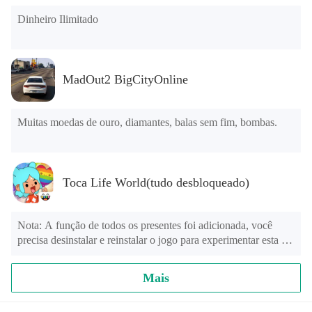
Dinheiro Ilimitado
MadOut2 BigCityOnline
Muitas moedas de ouro, diamantes, balas sem fim, bombas.
Toca Life World(tudo desbloqueado)
Nota: A função de todos os presentes foi adicionada, você 
precisa desinstalar e reinstalar o jogo para experimentar esta 
função.

menu mod

Mais
1. O jogo está três vezes mais rápido do que antes

2. Incluindo todos os mapas (incluindo salas e móveis)
