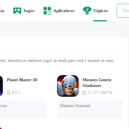
sa
Jogos
Aplicativos
Tópicos
nte, descubra os melhores jogos de mods para você e atualize os mais
Planet Blaster 3D
Mutants Genetic
Gladiators
0.0.5
51.277.160734
cios
Dinheiro Ilimitado