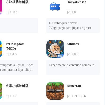
方块塔防破解版
TokyoDensha
1.113
1.0
1. Desbloquear níveis

2.Jogo pago para jogar de graça
Pet Kingdom
sandbox
(MOD)
1.4.5
2.0.8
comprado a 0 yuan. Após 
Experimente o conteúdo completo
a comprar na loja, clique 
onar pagamento" para ter 
火车小镇破解版
Minecraft
1.1.2
1.21.100.6