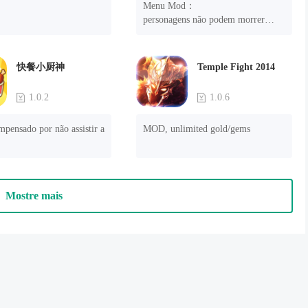
Menu Mod：

personagens não podem morrer

Lembrete:

Abra a permissão da janela 
快餐小厨神
Temple Fight 2014
flutuante, a primeira vez que você 
entrar, ela voltará a piscar e você 
1.0.2
1.0.6
poderá entrar no jogo normalmente 
após reiniciar o jogo.
mpensado por não assistir a 
MOD, unlimited gold/gems
Mostre mais