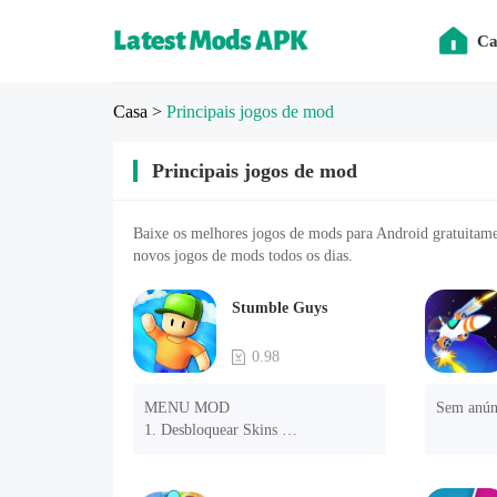
Ca
Casa
>
Principais jogos de mod
Principais jogos de mod
Baixe os melhores jogos de mods para Android gratuitame
novos jogos de mods todos os dias.
Stumble Guys
0.98
MENU MOD 

Sem anún
1. Desbloquear Skins 

2. Desbloquear Emotes 

3. Desbloquear Variantes 

4. Desbloquear Animações 
