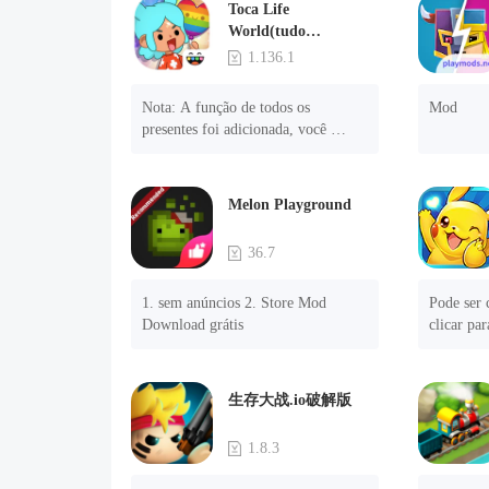
Toca Life
5. Desbloquear Passos 

World(tudo
6. Nível 

desbloqueado)
1.136.1
7. Câmera 

8. Sem ANÚNCIOS 

Nota: A função de todos os 
Mod
NOTA: Algumas funções podem 
presentes foi adicionada, você 
não funcionar
precisa desinstalar e reinstalar o 
jogo para experimentar esta função.

menu mod

Melon Playground
1. O jogo está três vezes mais rápido 
do que antes

36.7
2. Incluindo todos os mapas 
(incluindo salas e móveis)

1. sem anúncios 2. Store Mod 
Pode ser 
3. Inclua todas as funções

Download grátis
clicar par
4. Todos os presentes estão 
em "aband
disponíveis (você pode deslizar para 
sucesso
a extrema direita na agência dos 
correios, há uma janela à direita e 
生存大战.io破解版
você pode usar o botão de controle 
da janela para ver os presentes de 
1.8.3
anos anteriores).
