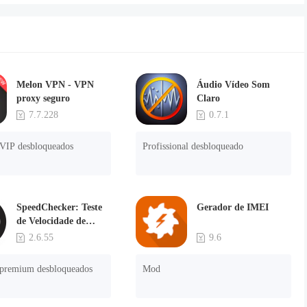
Melon VPN - VPN
Áudio Vídeo Som
proxy seguro
Claro
7.7.228
0.7.1
 VIP desbloqueados
Profissional desbloqueado
SpeedChecker: Teste
Gerador de IMEI
de Velocidade de
Internet
2.6.55
9.6
 premium desbloqueados
Mod