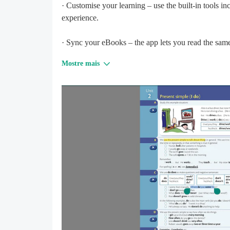
· Customise your learning – use the built-in tools i
experience.
· Sync your eBooks – the app lets you read the sa
notes and highlights.
Mostre mais
· Learn offline – download your eBooks and use th
device and synced next time you’re connected to the
When downloading eBooks, we recommend that you u
mobile data is not recommended.
For FAQs and full technical requirements, please go
contact
ptsupport@cambridge.org
.