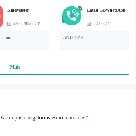
KineMaster
Latest GBWhatsApp
6.4.6.28925.GP
2.22.6.72
remium
ANTI-BAN
Mais
Os campos obrigatórios estão marcados
*