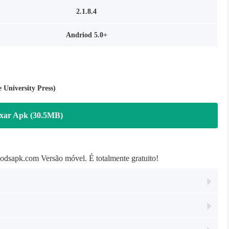
2.1.8.4
Andriod 5.0+
University Press)
xar Apk (30.5MB)
sapk.com Versão móvel. É totalmente gratuito!