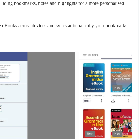
ncluding bookmarks, notes and highlights for a more personalised
me eBooks across devices and syncs automatically your bookmarks,
em offline wherever you wish. Your progress will be saved on your
 internet.
se your home wi-fi connection. Use of public wi-fi networks or
 to cambridge.org/bookshelf/faq. For technical support, please