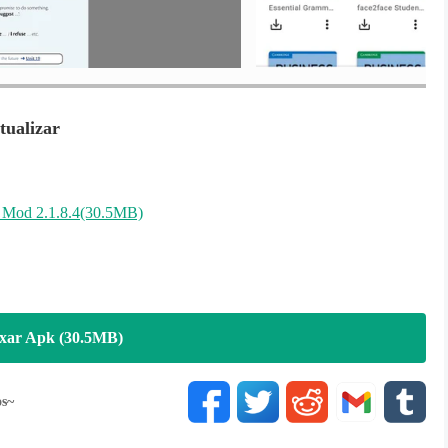
tualizar
Mod 2.1.8.4(30.5MB)
xar Apk (30.5MB)
os~