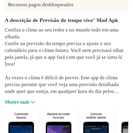
Recursos pagos desbloqueados
A descrição de Previsão do tempo vivo° Mod Apk
Confira o clima ao seu redor e no mundo todo em uma
olhada.
Confie na previsão do tempo precisa e ajuste o seu
calendário para o clima futuro. Você nem precisará olhar
pela janela, já que o app fará com que você já se sinta lá
fora!
Às vezes o clima é difícil de prever. Este app de clima
preciso permite que você veja uma previsão detalhada
onde quer que esteja, em qualquer hora do dia pelos
próximos 7 dias, só tocando nos ícones:
Mostre mais
- Temperatura atual e sensação térmica
- Monitor de raios
- Velocidade e direção do vento
- Informações de pressão e precipitação
- Horário de nascer e pôr do sol