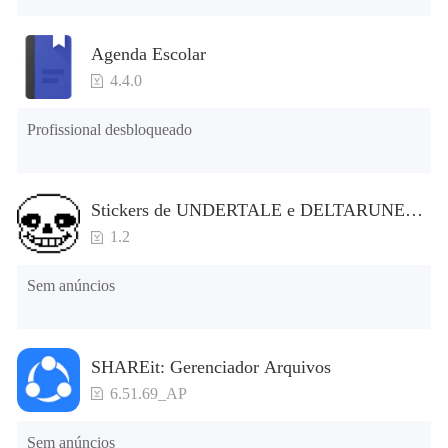
Agenda Escolar
4.4.0
Profissional desbloqueado
Stickers de UNDERTALE e DELTARUNE
para WhatsApp
1.2
Sem anúncios
SHAREit: Gerenciador Arquivos
6.51.69_AP
Sem anúncios