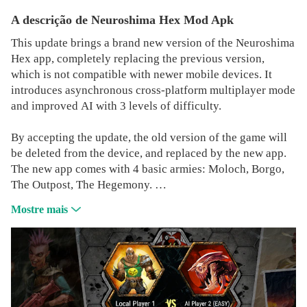
A descrição de Neuroshima Hex Mod Apk
This update brings a brand new version of the Neuroshima
Hex app, completely replacing the previous version,
which is not compatible with newer mobile devices. It
introduces asynchronous cross-platform multiplayer mode
and improved AI with 3 levels of difficulty.
By accepting the update, the old version of the game will
be deleted from the device, and replaced by the new app.
The new app comes with 4 basic armies: Moloch, Borgo,
The Outpost, The Hegemony.
Mostre mais
Users who purchased other armies in the old version of the
app will temporarily lose the ability to play them in the
new app. Those armies will be added to this app in future
updates. Users who already purchased them in the
previous app, will be able to download them for free. New
armies will be also available for purchase to new players.