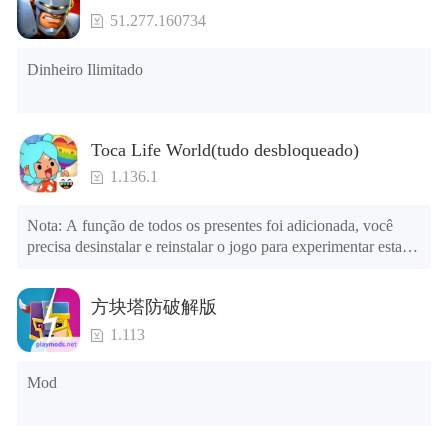
51.277.160734
Dinheiro Ilimitado
Toca Life World(tudo desbloqueado)
1.136.1
Nota: A função de todos os presentes foi adicionada, você 
precisa desinstalar e reinstalar o jogo para experimentar esta 
função.

menu mod

方块塔防破解版
1. O jogo está três vezes mais rápido do que antes

2. Incluindo todos os mapas (incluindo salas e móveis)

1.113
3. Inclua todas as funções

4. Todos os presentes estão disponíveis (você pode deslizar 
Mod
para a extrema direita na agência dos correios, há uma janela à 
direita e você pode usar o botão de controle da janela para ver 
os presentes de anos anteriores).
