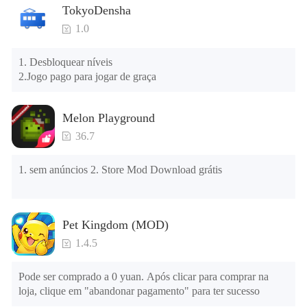
TokyoDensha
Dicas: Quando a instalação falhar, consulte as seguintes 
1.0
soluções

Tente baixar e instalar outra versão do jogo

1. Desbloquear níveis

Verifique se o mesmo jogo já existe no telefone; em caso 
2.Jogo pago para jogar de graça
afirmativo, desinstale-o primeiro; ao desinstalar, o arquivo 
local será limpo; depois de desinstalar, tente instalar 
novamente

Melon Playground
Verifique se a memória do telefone é suficiente, caso 
contrário, limpe a memória do telefone primeiro e tente 
36.7
instalar novamente
1. sem anúncios 2. Store Mod Download grátis
Pet Kingdom (MOD)
1.4.5
Pode ser comprado a 0 yuan. Após clicar para comprar na 
loja, clique em "abandonar pagamento" para ter sucesso