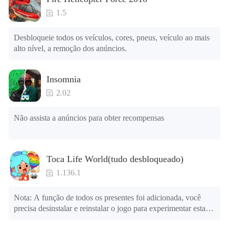
4. Desbloquear Animações 

5. Desbloquear Passos 

1.5
6. Nível 

7. Câmera 

Desbloqueie todos os veículos, cores, pneus, veículo ao mais 
8. Sem ANÚNCIOS 

alto nível, a remoção dos anúncios.
NOTA: Algumas funções podem não funcionar
Insomnia
2.02
Não assista a anúncios para obter recompensas
Toca Life World(tudo desbloqueado)
1.136.1
Nota: A função de todos os presentes foi adicionada, você 
precisa desinstalar e reinstalar o jogo para experimentar esta 
função.
