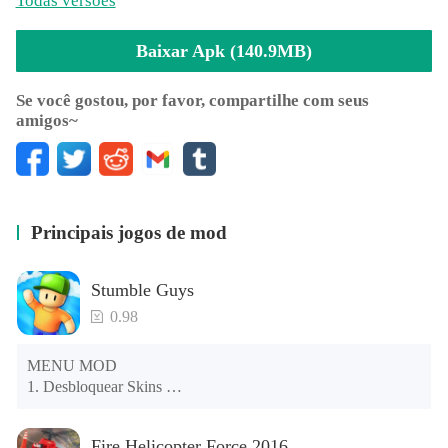
Todas versões
Baixar Apk (140.9MB)
Se você gostou, por favor, compartilhe com seus
amigos~
Principais jogos de mod
Stumble Guys
0.98
MENU MOD 

1. Desbloquear Skins 

2. Desbloquear Emotes 

3. Desbloquear Variantes 

Fire Helicopter Force 2016