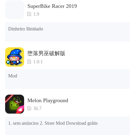
menu mod

SuperBike Racer 2019
1. O jogo está três vezes mais rápido do que antes

2. Incluindo todos os mapas (incluindo salas e móveis)

1.9
3. Inclua todas as funções

4. Todos os presentes estão disponíveis (você pode deslizar 
Dinheiro Ilimitado
para a extrema direita na agência dos correios, há uma janela à 
direita e você pode usar o botão de controle da janela para ver 
os presentes de anos anteriores).

堕落男巫破解版
Dicas: Quando a instalação falhar, consulte as seguintes 
1.0.1
soluções

Tente baixar e instalar outra versão do jogo

Mod
Verifique se o mesmo jogo já existe no telefone; em caso 
afirmativo, desinstale-o primeiro; ao desinstalar, o arquivo 
local será limpo; depois de desinstalar, tente instalar 
novamente

Melon Playground
Verifique se a memória do telefone é suficiente, caso 
contrário, limpe a memória do telefone primeiro e tente 
36.7
instalar novamente
1. sem anúncios 2. Store Mod Download grátis