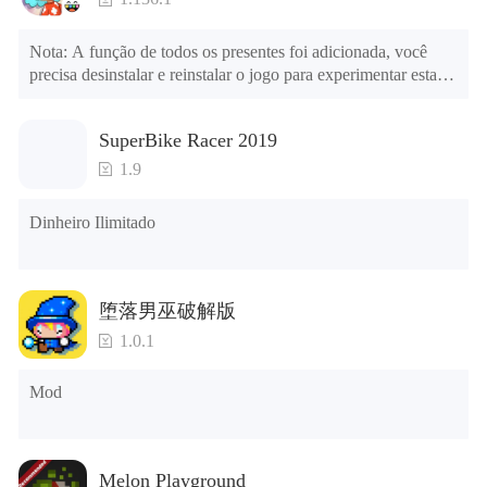
Nota: A função de todos os presentes foi adicionada, você 
precisa desinstalar e reinstalar o jogo para experimentar esta 
Season Pass
função.

menu mod

SuperBike Racer 2019
1. O jogo está três vezes mais rápido do que antes

Be the top landlord tycoon on new themed boards,
2. Incluindo todos os mapas (incluindo salas e móveis)

1.9
exclusive to the mobile game. With 9 boards and 1 more
3. Inclua todas as funções

yet to be revealed, no 2 games are the same! Risk it all in
4. Todos os presentes estão disponíveis (você pode deslizar 
the L.A. Monstropolis alternate universe. Be spooked in
Dinheiro Ilimitado
para a extrema direita na agência dos correios, há uma janela à 
Transylvania. See the future in New York 2121, or travel
direita e você pode usar o botão de controle da janela para ver 
back in time to Victorian London, Historic Tokyo, Belle
os presentes de anos anteriores).

Époque era Paris and 1930s Atlantic City! Unlock new
堕落男巫破解版
player pieces, properties and chance cards with each
Dicas: Quando a instalação falhar, consulte as seguintes 
1.0.1
theme!
soluções

Tente baixar e instalar outra versão do jogo

Mod
Verifique se o mesmo jogo já existe no telefone; em caso 
afirmativo, desinstale-o primeiro; ao desinstalar, o arquivo 
local será limpo; depois de desinstalar, tente instalar 
novamente

Melon Playground
Verifique se a memória do telefone é suficiente, caso 