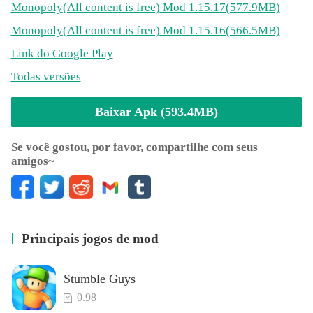
Monopoly
(All content is free)
Mod 1.15.17(577.9MB)
Put the official Hasbro rule book down and play with your
favourite house rules
Monopoly
(All content is free)
Mod 1.15.16(566.5MB)
Link do Google Play
Todas versões
Quick mode
Baixar Apk (593.4MB)
Roll the dice, risk it all and get paid - finish the board
game faster than ever
Se você gostou, por favor, compartilhe com seus
amigos~
Single player
Principais jogos de mod
Play against our challenging AI - no need for family and
friends
Stumble Guys
0.98